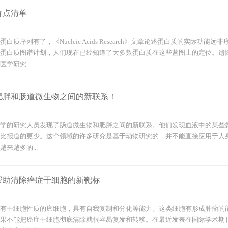
盲点清单
白质序列有了，《Nucleic Acids Research》文章论述蛋白质的实
蛋白质图谱计划，人们现在已经知道了大多数蛋白质在这些蓝图上的定位。遗
学研究...
肥胖和肠道微生物之间的新联系！
学的研究人员发现了肠道微生物和肥胖之间的新联系。他们发现血液中的某些
比报道的更少。这个领域的许多研究是基于动物研究的，并不能直接应用于人
来越多的...
帮助清除癌症干细胞的新靶标
有干细胞性质的癌细胞，具有自我复制和分化等能力。这类细胞有形成肿瘤的
果不能把癌症干细胞彻底清除就很容易复发和转移。在最近发表在国际学术期刊Canc