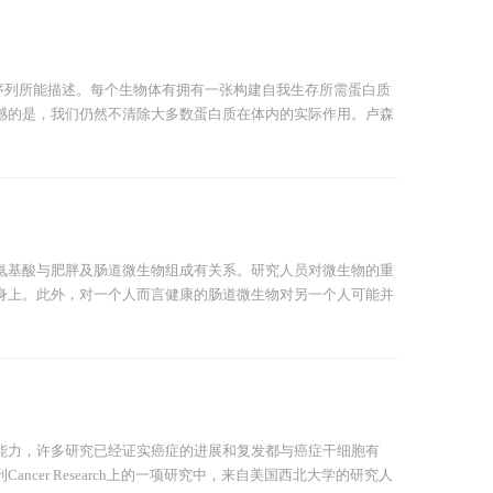
际功能远非序列所能描述。每个生物体有拥有一张构建自我生存所需蛋白质
憾的是，我们仍然不清除大多数蛋白质在体内的实际作用。卢森
氨基酸与肥胖及肠道微生物组成有关系。研究人员对微生物的重
身上。此外，对一个人而言健康的肠道微生物对另一个人可能并
能力，许多研究已经证实癌症的进展和复发都与癌症干细胞有
er Research上的一项研究中，来自美国西北大学的研究人