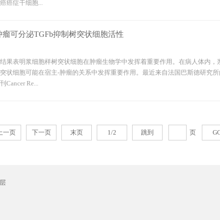
癌症干细胞...
瘤可分泌TGFb抑制树突状细胞活性
结果表明浆细胞样树突状细胞在肿瘤生物学中发挥着重要作用。在病人体内，
突状细胞可能在宿主-肿瘤的关系中发挥重要作用。最近来自法国巴斯德研究
ncer Re...
上一页
下一页
末页
1/2
跳到
页
G
层