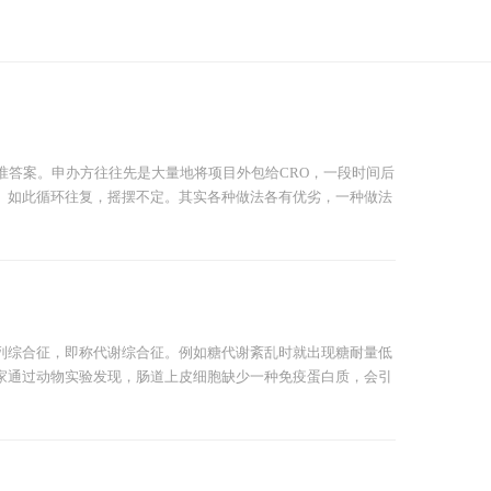
准答案。申办方往往先是大量地将项目外包给CRO，一段时间后
。如此循环往复，摇摆不定。其实各种做法各有优劣，一种做法
列综合征，即称代谢综合征。例如糖代谢紊乱时就出现糖耐量低
家通过动物实验发现，肠道上皮细胞缺少一种免疫蛋白质，会引