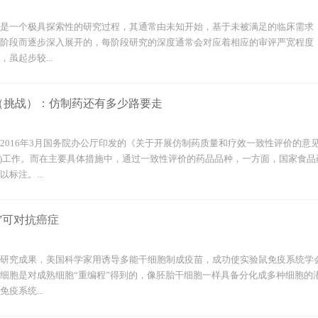
是一个极具探索性的研究过程，其通常由未知开始，基于未被满足的临床需求
阶段而逐步深入展开的，每阶段研究的深度通常会对应着相应的审评严宽程度
虽起步较...
（挑战）：仿制药还有多少路要走
2016年3月国务院办公厅印发的《关于开展仿制药质量和疗效一致性评价的意
”)工作。而在主要具体措施中，通过一致性评价的药品品种，一方面，国家食
标注。...
”可对抗癌症
研究成果，美国科学家用诱导多能干细胞制成疫苗，成功使实验鼠免疫系统学
细胞是对成熟细胞“重编程”得到的，像胚胎干细胞一样具备分化成多种细胞的
疫系统...